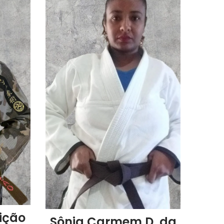
ição
Sônia Carmem D. da