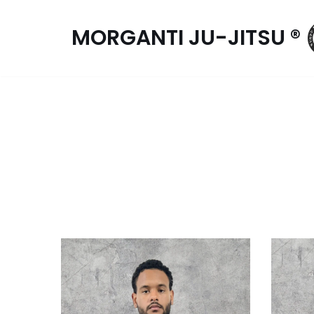
MORGANTI JU-JITSU ®
Pular
para
o
conteúdo