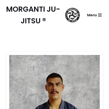
MORGANTI JU-
Pular
Menu
JITSU ®
para
o
conteúdo