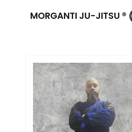
MORGANTI JU-JITSU ®
Pular
para
o
conteúdo