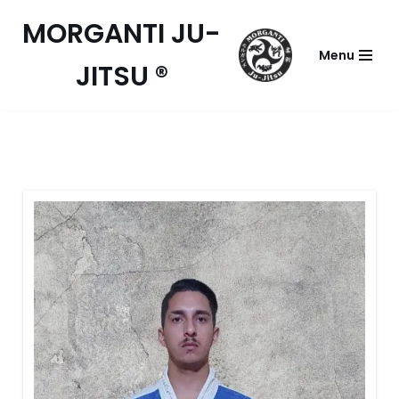
MORGANTI JU-
Pular
Menu
JITSU ®
para
o
conteúdo