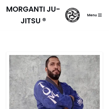
MORGANTI JU-
Pular
Menu
JITSU ®
para
o
conteúdo