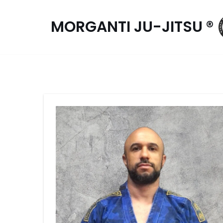
MORGANTI JU-JITSU ®
Pular
para
o
conteúdo