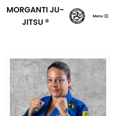
MORGANTI JU-
Pular
Menu
JITSU ®
para
o
conteúdo