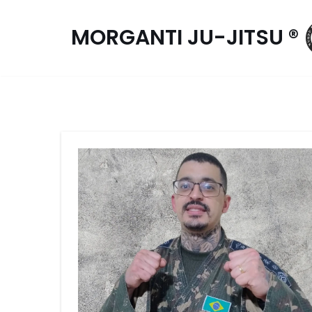
MORGANTI JU-JITSU ®
Pular
para
o
conteúdo