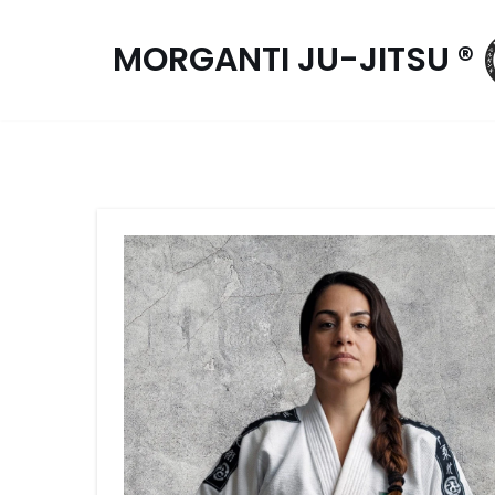
MORGANTI JU-JITSU ®
Pular
para
o
conteúdo